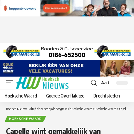
Aa
Lettergrootte
aanpassen
Hoeksche Waard
Goeree Overflakkee
Drechtsteden
Hoeksch Nieuws – Altijd als eerste op de hoogte in de Hoeksche Waard
>
Hoeksche Waard
>
Capelle wint gemakkelijk van Heinenoord
HOEKSCHE WAARD
Capelle wint gemakkelijk van