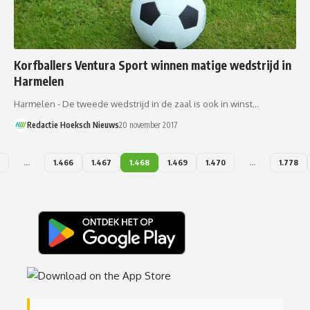
Korfballers Ventura Sport winnen matige wedstrijd in
Harmelen
Harmelen - De tweede wedstrijd in de zaal is ook in winst…
Redactie Hoeksch Nieuws
20 november 2017
…
1.466
1.467
1.468
1.469
1.470
…
1.778