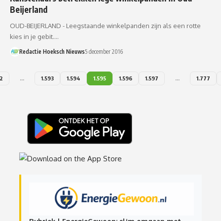
Beijerland
OUD-BEIJERLAND - Leegstaande winkelpanden zijn als een rotte
kies in je gebit.…
Redactie Hoeksch Nieuws
5 december 2016
2
…
1.593
1.594
1.595
1.596
1.597
…
1.777