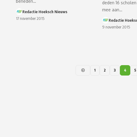
beneden…
deden 16 schole
mee aan…
Redactie Hoeksch Nieuws
17 november 2015
Redactie Hoeks
9 november 2015
1
2
3
4
5