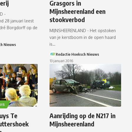
erij
Grasgors in
Mijnsheerenland een
D -
stookverbod
 28 januari leest
ré Borgdorff op de
MIJNSHEERENLAND - Het opstoken
van je kerstboom in de open haard
is…
ch Nieuws
Redactie Hoeksch Nieuws
13 januari 2016
UIS
uys Te
Aanrijding op de N217 in
uttershoek
Mijnsheerenland
n