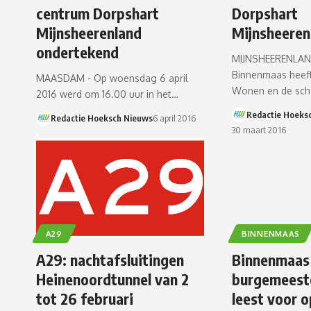
centrum Dorpshart
Dorpshart
Mijnsheerenland
Mijnsheeren
ondertekend
MIJNSHEERENLAN
Binnenmaas hee
MAASDAM - Op woensdag 6 april
Wonen en de sch
2016 werd om 16.00 uur in het…
Redactie Hoeks
Redactie Hoeksch Nieuws
6 april 2016
30 maart 2016
A29
BINNENMAAS
A29: nachtafsluitingen
Binnenmaas
Heinenoordtunnel van 2
burgemeest
tot 26 februari
leest voor o