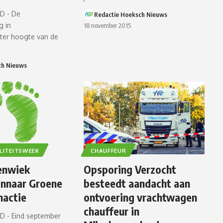
D - De
Redactie Hoeksch Nieuws
g in
18 november 2015
(ter hoogte van de
ch Nieuws
LITEITSWEEK
CHAUFFEUR
enwiek
Opsporing Verzocht
innaar Groene
besteedt aandacht aan
nactie
ontvoering vrachtwagen
chauffeur in
 - Eind september