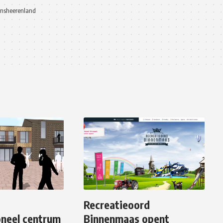
jnsheerenland
Recreatieoord
oneel centrum
Binnenmaas opent