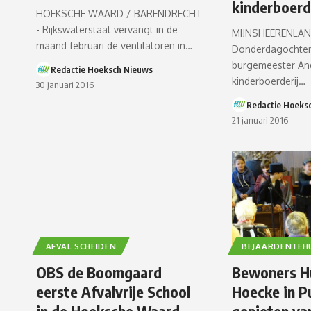
kinderboerd
HOEKSCHE WAARD / BARENDRECHT
- Rijkswaterstaat vervangt in de
MIJNSHEERENLAN
maand februari de ventilatoren in…
Donderdagochtend
burgemeester And
Redactie Hoeksch Nieuws
kinderboerderij…
30 januari 2016
Redactie Hoeks
21 januari 2016
AFVAL SCHEIDEN
BEJAARDENTEH
OBS de Boomgaard
Bewoners H
eerste Afvalvrije School
Hoecke in P
in de Hoeksche Waard
genieten va