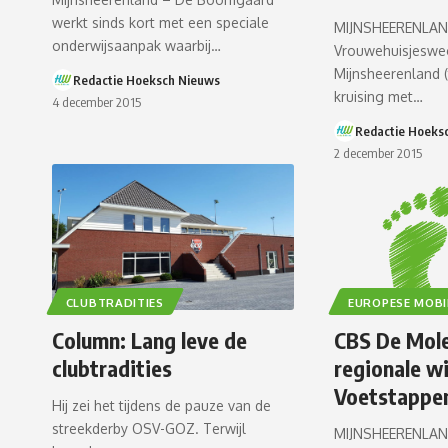
werkt sinds kort met een speciale
MIJNSHEERENLAN
onderwijsaanpak waarbij…
Vrouwehuisjeswe
Mijnsheerenland 
Redactie Hoeksch Nieuws
kruising met…
4 december 2015
Redactie Hoeks
2 december 2015
CLUBTRADITIES
EUROPESE MOBI
Column: Lang leve de
CBS De Mol
clubtradities
regionale w
Voetstappe
Hij zei het tijdens de pauze van de
streekderby OSV-GOZ. Terwijl
MIJNSHEERENLAND