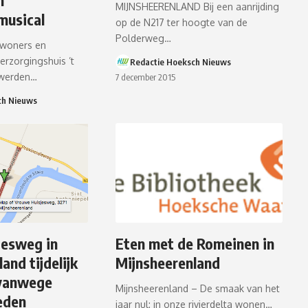
MIJNSHEERENLAND Bij een aanrijding
musical
op de N217 ter hoogte van de
Polderweg…
ewoners en
erzorgingshuis ’t
Redactie Hoeksch Nieuws
 werden…
7 december 2015
ch Nieuws
jesweg in
Eten met de Romeinen in
and tijdelijk
Mijnsheerenland
 vanwege
Mijnsheerenland – De smaak van het
eden
jaar nul: in onze rivierdelta wonen…