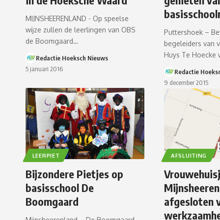
basisschool
MIJNSHEERENLAND - Op speelse
wijze zullen de leerlingen van OBS
Puttershoek – B
de Boomgaard…
begeleiders van v
Huys Te Hoecke
Redactie Hoeksch Nieuws
5 januari 2016
Redactie Hoeks
9 december 2015
LEERPIET
AFSLUITING
Bijzondere Pietjes op
Vrouwehuis
basisschool De
Mijnsheerenl
Boomgaard
afgesloten
werkzaamh
Mijnsheerenland – De Boomgaard