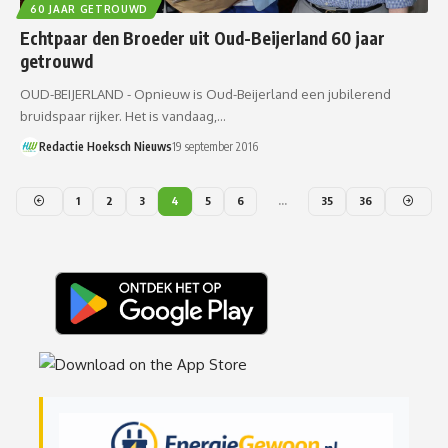
60 JAAR GETROUWD
Echtpaar den Broeder uit Oud-Beijerland 60 jaar
getrouwd
OUD-BEIJERLAND - Opnieuw is Oud-Beijerland een jubilerend
bruidspaar rijker. Het is vandaag,…
Redactie Hoeksch Nieuws
19 september 2016
1
2
3
4
5
6
…
35
36