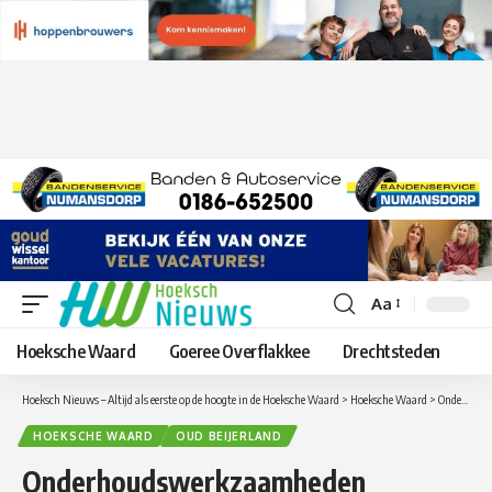
Aa
Lettergrootte
aanpassen
Hoeksche Waard
Goeree Overflakkee
Drechtsteden
Hoeksch Nieuws – Altijd als eerste op de hoogte in de Hoeksche Waard
>
Hoeksche Waard
>
Onderhoudswerkzaamheden Nederlandse Aardolie Maatschappij in Oud-Beijerland duren langer dan verwacht
HOEKSCHE WAARD
OUD BEIJERLAND
Onderhoudswerkzaamheden