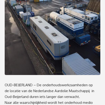
OUD-BEIJERLAND – De onderhoudswerkzaamheden op
de locatie van de
Nederlandse Aardolie Maatschappij
in
Oud-Beijerland duren iets langer dan verwacht.
Naar alle waarschijnlijkheid wordt het onderhoud medio