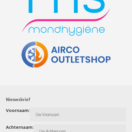
Nieuwsbrief
Voornaam:
Achternaam: