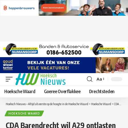
Aa
Lettergrootte
aanpassen
Hoeksche Waard
Goeree Overflakkee
Drechtsteden
Hoeksch Nieuws – Altijd als eerste op de hoogte in de Hoeksche Waard
>
Hoeksche Waard
>
CDA Barendrecht wil A29 ontlasten met A4 tussen Hoogvliet en Klaaswaal
HOEKSCHE WAARD
CDA Barendrecht wil A29 ontlasten