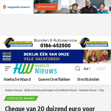
Aa
Lettergrootte
aanpassen
Hoeksche Waard
Goeree Overflakkee
Drechtsteden
Hoeksch Nieuws – Altijd als eerste op de hoogte in de Hoeksche Waard
>
Hoeksche Waard
>
Cheque van 20 duizend euro voor Halte Zomervilla
HOEKSCHE WAARD
Cheque van 20 duizend euro voor