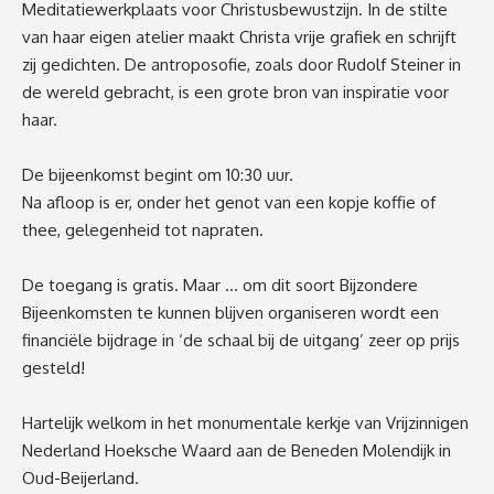
Meditatiewerkplaats voor
Christusbewustzijn. In de stilte
van haar eigen atelier maakt Christa vrije grafiek en schrijft
zij gedichten. De antroposofie, zoals door Rudolf Steiner in
de wereld gebracht, is een grote bron van inspiratie voor
haar.
De bijeenkomst begi
nt om 10:30 uur.
Na afloop is er, onder het genot van een kopje koffie of
thee, gelegenheid tot napraten.
De toegang is gratis. Maar … o
m dit soort Bijzondere
B
ijeenkomsten te kunnen blijven organiseren wordt een
financiële bijdrage in ‘de schaal bij de uitgang’ zeer op
p
rijs
gesteld!
Hartelijk welkom
in
het
mon
umentale kerkje
van Vrijzinnigen
Nederland Hoeksche Waard
aan de Beneden M
olendijk in
Oud-Beijerland.