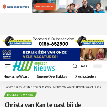
Aa
Lettergrootte
aanpassen
Hoeksche Waard
Goeree Overflakkee
Drechtsteden
Hoeksch Nieuws – Altijd als eerste op de hoogte in de Hoeksche Waard
>
Hoeksche Waard
>
Christa van Kan te gast bij de Vrijzinningen Hoeksche Waard
HOEKSCHE WAARD
Christa van Kan te gast bij de