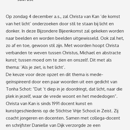
Op zondag 4 december a.s.,
zal Christa van Kan ‘de komst
van het licht’ onderzoeken door stil te staan bij licht en
donker. In deze Bijzondere Bijeenkomst zal gekeken worden
naar beelden en worden beelden uitgewisseld. Ook zal het,
zo af en toe, gewoon stil zijn. Met woorden hoopt Christa
verbanden te weven tussen Christus, Michael en abstracte
kunst; tussen moed om te zien en onszelf. Dit met als
thema:
‘Als je ziet, is het licht’.
De keuze voor deze opzet en dit thema is mede-
geïnspireerd door een paar woorden uit
een
gedicht van
Tonha Schot:
“
Dat ‘t diep in je doordringt, dat licht, naar die
plek in jezelf, waar de vrede woont en het mededogen”.
Christa van Kan is sinds 1991 docent kunst en
kunstgeschiedenis op de Stichtse Vrije School in Zeist. Zij
coacht jongeren en docenten.
Samen met collega-docent
en schrijfster Danielle van Dijk verzorgde ze
een