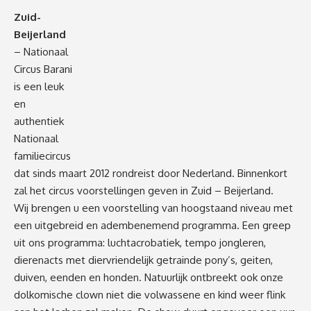
Zuid-
Beijerland
– Nationaal
Circus Barani
is een leuk
en
authentiek
Nationaal
familiecircus
dat sinds maart 2012 rondreist door Nederland. Binnenkort
zal het circus voorstellingen geven in Zuid – Beijerland.
Wij brengen u een voorstelling van hoogstaand niveau met
een uitgebreid en adembenemend programma. Een greep
uit ons programma: luchtacrobatiek, tempo jongleren,
dierenacts met diervriendelijk getrainde pony’s, geiten,
duiven, eenden en honden. Natuurlijk ontbreekt ook onze
dolkomische clown niet die volwassene en kind weer flink