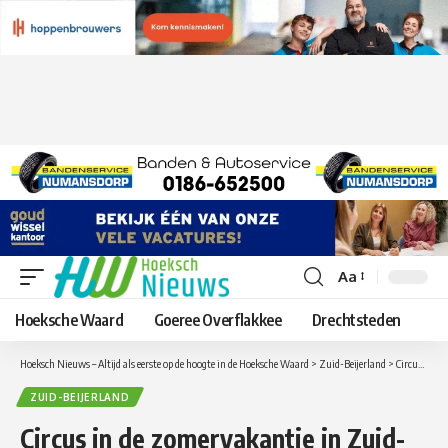
Aa
Lettergrootte
aanpassen
Hoeksche Waard
Goeree Overflakkee
Drechtsteden
Hoeksch Nieuws – Altijd als eerste op de hoogte in de Hoeksche Waard
>
Zuid-Beijerland
>
Circus in de zomervakantie in Zuid-Beijerland
ZUID-BEIJERLAND
Circus in de zomervakantie in Zuid-