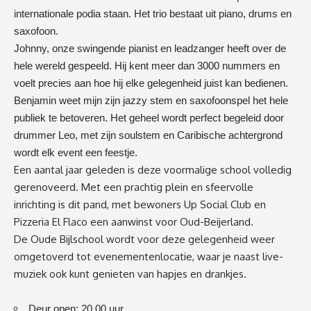
internationale podia staan. Het trio bestaat uit piano, drums en
saxofoon.
Johnny, onze swingende pianist en leadzanger heeft over de
hele wereld gespeeld. Hij kent meer dan 3000 nummers en
voelt precies aan hoe hij elke gelegenheid juist kan bedienen.
Benjamin weet mijn zijn jazzy stem en saxofoonspel het hele
publiek te betoveren. Het geheel wordt perfect begeleid door
drummer Leo, met zijn soulstem en Caribische achtergrond
wordt elk event een feestje.
Een aantal jaar geleden is deze voormalige school volledig
gerenoveerd. Met een prachtig plein en sfeervolle
inrichting is dit pand, met bewoners Up Social Club en
Pizzeria El Flaco een aanwinst voor Oud-Beijerland.
De Oude Bijlschool wordt voor de
ze
gelegenheid
weer
omgetoverd tot evenementenlocatie, waar je naast live-
muziek ook kunt genieten van hapjes en drankjes.
Deur open: 20.00 uur