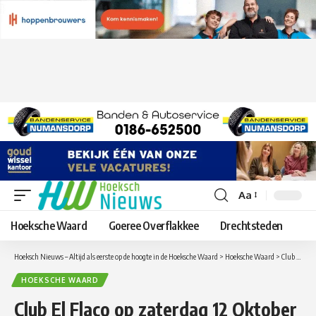
Aa
Lettergrootte
aanpassen
Hoeksche Waard
Goeree Overflakkee
Drechtsteden
Hoeksch Nieuws – Altijd als eerste op de hoogte in de Hoeksche Waard
>
Hoeksche Waard
>
Club El Flaco op zaterdag 12 Oktober in de Oude Bijlschool
HOEKSCHE WAARD
Club El Flaco op zaterdag 12 Oktober