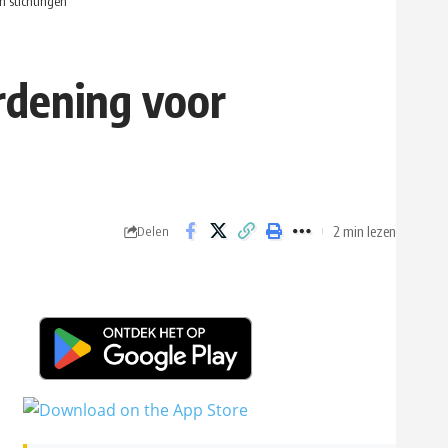
n stichtingen
ordening voor
2 min lezen
Delen