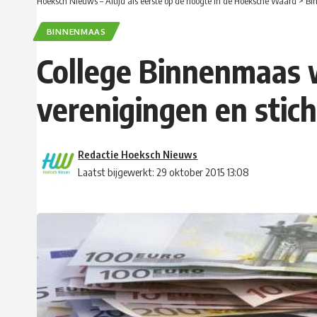
Hoeksch Nieuws – Altijd als eerste op de hoogte in de Hoeksche Waard
>
Bi
BINNENMAAS
College Binnenmaas wi
verenigingen en stic
Redactie Hoeksch Nieuws
Laatst bijgewerkt: 29 oktober 2015 13:08