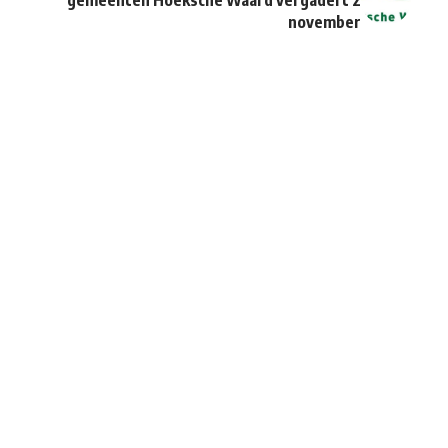
gemeenten Hoeksche Waard vergadert 2
november