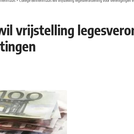
nnenmaas
>
College Binnenmaas wil vrijstelling legesverordening voor verenigingen e
l vrijstelling legesver
htingen