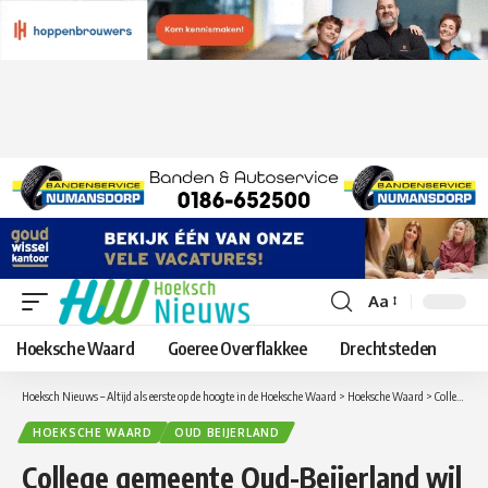
Aa
Lettergrootte
aanpassen
Hoeksche Waard
Goeree Overflakkee
Drechtsteden
Hoeksch Nieuws – Altijd als eerste op de hoogte in de Hoeksche Waard
>
Hoeksche Waard
>
College gemeente Oud-Beijerland wil komende jaren fors investeren in vernieuwing onderwijsgebouwen
HOEKSCHE WAARD
OUD BEIJERLAND
College gemeente Oud-Beijerland wil