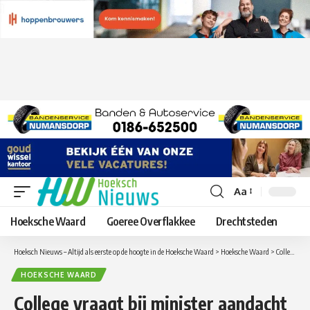
Aa
Lettergrootte
aanpassen
Hoeksche Waard
Goeree Overflakkee
Drechtsteden
Hoeksch Nieuws – Altijd als eerste op de hoogte in de Hoeksche Waard
>
Hoeksche Waard
>
College vraagt bij minister aandacht voor oplossen knelpunten versnelling tijdelijke woningbouw
HOEKSCHE WAARD
College vraagt bij minister aandacht