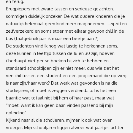
en terug.
Brugpiepers met zware tassen en serieuze gezichten,
sommigen duidelijk onzeker. De wat oudere kinderen die je
natuurlijk helemaal geen kind meer mag noemen…..zij zitten
zelfverzekerd en soms stoer met elkaar gewoon chill in de
bus (taalgebruik pas ik maar een beetje aan ?)
De studenten vind ik nog wat lastig te herkennen soms,
deze kunnen in leeftijd tussen de 16 en 30 zijn, hoeven
überhaupt niet per se boeken bij zich te hebben en
standaard schooltijden zijn er niet meer, dus wie ziet het
verschil tussen een student en een jong iemand die op weg
is naar zijn/haar werk? Dat werk wat gevonden is na die
studiejaren, of moet ik zeggen verdiend….of is het een
baantje wat totaal niet bij hem of haar past, maar wat
“moet, want ik kan geen baan vinden passend bij mijn
opleiding”…..
Kijkend naar al die scholieren, mijmer ik ook wat over
vroeger. Mijn schooljaren liggen alweer wat jaartjes achter