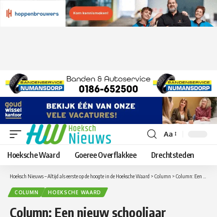
Aa
Lettergrootte
aanpassen
Hoeksche Waard
Goeree Overflakkee
Drechtsteden
Hoeksch Nieuws – Altijd als eerste op de hoogte in de Hoeksche Waard
>
Column
>
Column: Een nieuw schooljaar
COLUMN
HOEKSCHE WAARD
Column: Een nieuw schooljaar