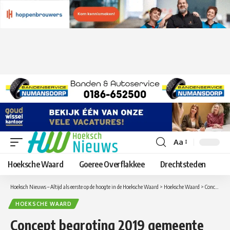
Aa
Lettergrootte
aanpassen
Hoeksche Waard
Goeree Overflakkee
Drechtsteden
Hoeksch Nieuws – Altijd als eerste op de hoogte in de Hoeksche Waard
>
Hoeksche Waard
>
Concept begroting 2019 gemeente Hoeksche Waard
HOEKSCHE WAARD
Concept begroting 2019 gemeente