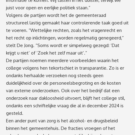
informatie te komen. Wij tasten in het duister, terwijl we
juist voor open en eerlijke politiek staan.”
Volgens de partijen wordt het de gemeenteraad
structureel lastig gemaakt haar controlerende taak goed uit
te voeren. “Wettelijke rechten, zoals het vragenrecht en
het recht op inlichtingen, worden regelmatig genegeerd,”
stelt De Jong. “Soms wordt er simpelweg gezegd: ‘Dat
krijgt u niet’ of ‘Zoek het zelf maar uit’.”
De partijen noemen meerdere voorbeelden waarin het
college volgens hen tekortschiet in transparantie. Zo is er
ondanks herhaalde verzoeken nog steeds geen
duidelijkheid over de personeelsbegroting en de kosten
van externe onderzoeken. Ook over het bedrijf dat een
onderzoek naar dakloosheid uitvoert, blijft het college stil,
ondanks een schriftelijke vraag die al in december 2024 is
gesteld.
Een ander punt van zorg is het alcohol- en drugsbeleid
binnen het gemeentehuis. De fracties vroegen of het