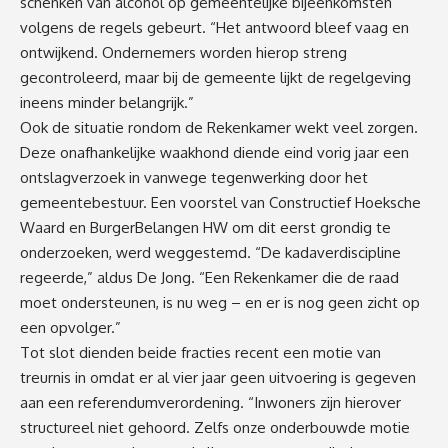
schenken van alcohol op gemeentelijke bijeenkomsten
volgens de regels gebeurt. “Het antwoord bleef vaag en
ontwijkend. Ondernemers worden hierop streng
gecontroleerd, maar bij de gemeente lijkt de regelgeving
ineens minder belangrijk.”
Ook de situatie rondom de Rekenkamer wekt veel zorgen.
Deze onafhankelijke waakhond diende eind vorig jaar een
ontslagverzoek in vanwege tegenwerking door het
gemeentebestuur. Een voorstel van Constructief Hoeksche
Waard en BurgerBelangen HW om dit eerst grondig te
onderzoeken, werd weggestemd. “De kadaverdiscipline
regeerde,” aldus De Jong. “Een Rekenkamer die de raad
moet ondersteunen, is nu weg – en er is nog geen zicht op
een opvolger.”
Tot slot dienden beide fracties recent een motie van
treurnis in omdat er al vier jaar geen uitvoering is gegeven
aan een referendumverordening. “Inwoners zijn hierover
structureel niet gehoord. Zelfs onze onderbouwde motie