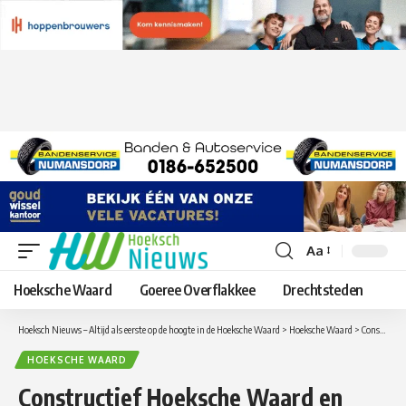
Aa
Lettergrootte
aanpassen
Hoeksche Waard
Goeree Overflakkee
Drechtsteden
Hoeksch Nieuws – Altijd als eerste op de hoogte in de Hoeksche Waard
>
Hoeksche Waard
>
Constructief Hoeksche Waard en BurgerBelangen HW: “Bestuurlijke vernieuwing keihard nodig in 2026”
HOEKSCHE WAARD
Constructief Hoeksche Waard en