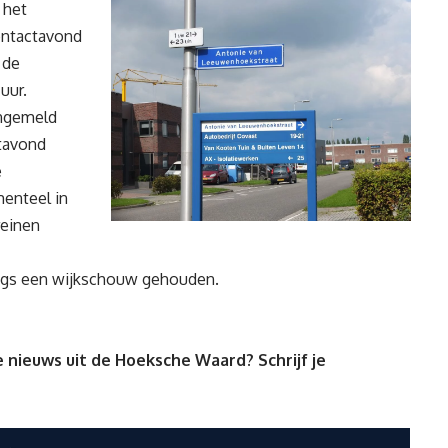
 het
ontactavond
 de
uur.
angemeld
ctavond
e
enteel in
reinen
angs een wijkschouw gehouden.
 nieuws uit de Hoeksche Waard? Schrijf je