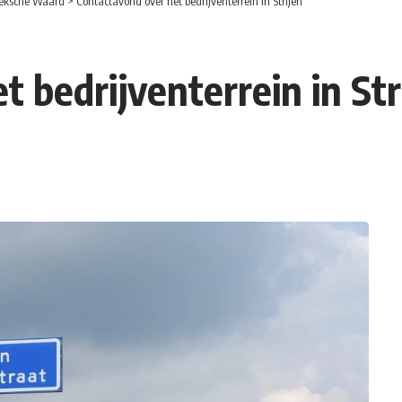
eksche Waard
>
Contactavond over het bedrijventerrein in Strijen
 bedrijventerrein in Str