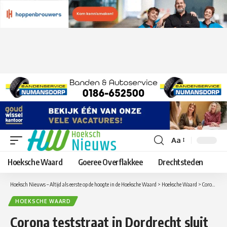
Aa
Lettergrootte
aanpassen
Hoeksche Waard
Goeree Overflakkee
Drechtsteden
Hoeksch Nieuws – Altijd als eerste op de hoogte in de Hoeksche Waard
>
Hoeksche Waard
>
Corona teststraat in Dordrecht sluit vandaag zijn deuren vanwege de storm
HOEKSCHE WAARD
Corona teststraat in Dordrecht sluit