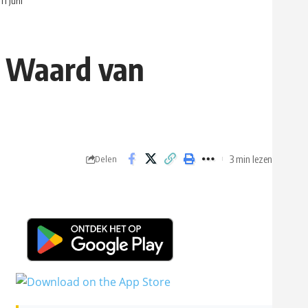
11 juni
e Waard van
3 min lezen
Delen