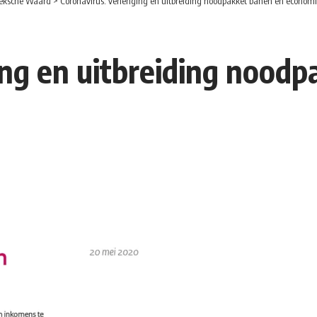
eksche Waard
>
Coronavirus: verlenging en uitbreiding noodpakket banen en econom
ing en uitbreiding nood