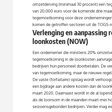
omzetderving (minimaal 30 procent) een t
van 20.000 euro voor de komende drie maand
tegemoetkoming voor deze ondernemingen 
komen de getroffen sectoren uit de TOGS-r
Verlenging en aanpassing 
loonkosten (NOW)
Een ondernemer die minstens 20% omzetverl
tegemoetkoming in de loonkosten aanvragen 
bedrijven hun personeel doorbetalen. De v
van tegemoetkoming, maar de nieuwe regeli
De vaste (forfaitaire) opslag wordt verhoo
een bijdrage aan andere kosten dan de loo
maart 2020. Daarnaast wordt in de al lope
als de loonsom in de maanden maart-mei hoge
seizoensgebonden bedrijven. Verder mag een