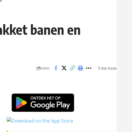
ie
pakket banen en
9 min lezen
Delen