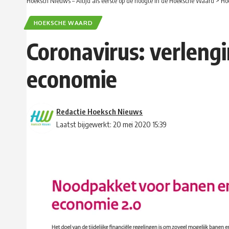
Hoeksch Nieuws – Altijd als eerste op de hoogte in de Hoeksche Waard
>
Ho
HOEKSCHE WAARD
Coronavirus: verleng
economie
Redactie Hoeksch Nieuws
Laatst bijgewerkt: 20 mei 2020 15:39