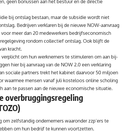
n, geen bonussen aan het bestuur en de directie
idie bij ontslag bestaan, maar de subsidie wordt niet
 ontslag. Bedrijven verklaren bij de nieuwe NOW-aanvraag
zij voor meer dan 20 medewerkers bedrijfseconomisch
e regelgeving rondom collectief ontslag. Ook blijft de
van kracht.
erplicht om hun werknemers te stimuleren om aan bij-
gen hier bij aanvraag van de NOW 2.0 een verklaring
van sociale partners trekt het kabinet daarvoor 50 miljoen
oor waarmee mensen vanaf juli kosteloos online scholing
h aan te passen aan de nieuwe economische situatie.
e overbruggingsregeling
(TOZO)
ng om zelfstandig ondernemers waaronder zzp’ers te
hebben om hun bedrijf te kunnen voortzetten.