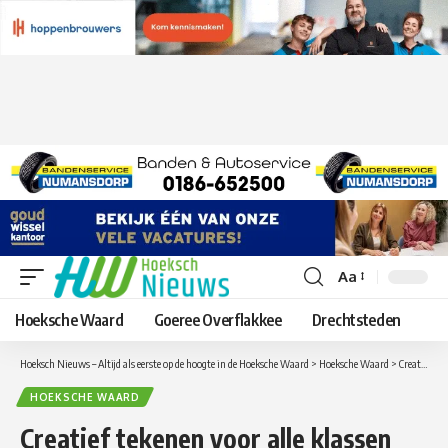
Aa
Lettergrootte
aanpassen
Hoeksche Waard
Goeree Overflakkee
Drechtsteden
Hoeksch Nieuws – Altijd als eerste op de hoogte in de Hoeksche Waard
>
Hoeksche Waard
>
Creatief tekenen voor alle klassen
HOEKSCHE WAARD
Creatief tekenen voor alle klassen