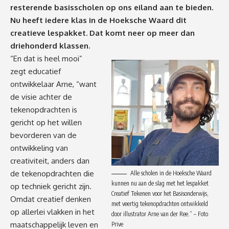
resterende basisscholen op ons eiland aan te bieden.
Nu heeft iedere klas in de Hoeksche Waard dit
creatieve lespakket. Dat komt neer op meer dan
driehonderd klassen.
“En dat is heel mooi”
zegt educatief
ontwikkelaar Arne, “want
de visie achter de
tekenopdrachten is
gericht op het willen
bevorderen van de
ontwikkeling van
creativiteit, anders dan
de tekenopdrachten die
Alle scholen in de Hoeksche Waard
kunnen nu aan de slag met het lespakket
op techniek gericht zijn.
Creatief Tekenen voor het Basisonderwijs,
Omdat creatief denken
met veertig tekenopdrachten ontwikkeld
op allerlei vlakken in het
door illustrator Arne van der Ree.” – Foto
maatschappelijk leven en
Prive