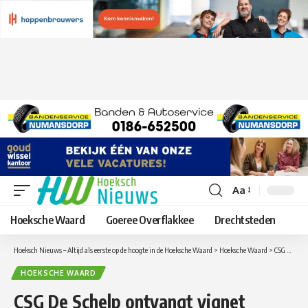
Aa
Lettergrootte
aanpassen
Hoeksche Waard
Goeree Overflakkee
Drechtsteden
Hoeksch Nieuws – Altijd als eerste op de hoogte in de Hoeksche Waard
>
Hoeksche Waard
>
CSG De Schelp ontvangt vignet ‘Gezonde School’ voor sport en bewegen
HOEKSCHE WAARD
CSG De Schelp ontvangt vignet