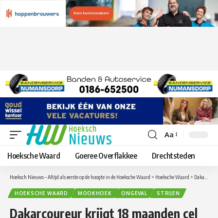
Aa
Lettergrootte
aanpassen
Hoeksche Waard
Goeree Overflakkee
Drechtsteden
Hoeksch Nieuws – Altijd als eerste op de hoogte in de Hoeksche Waard
>
Hoeksche Waard
>
Dakarcoureur krijgt 18 maanden cel en 3 jaar rijontzegging
HOEKSCHE WAARD
MOOKHOEK
ONGEVAL
STRIJEN
Dakarcoureur krijgt 18 maanden cel