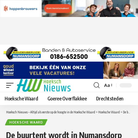
Aa
Lettergrootte
aanpassen
Hoeksche Waard
Goeree Overflakkee
Drechtsteden
Hoeksch Nieuws – Altijd als eerste op de hoogte in de Hoeksche Waard
>
Hoeksche Waard
>
De buurtent wordt in Numansdorp weer opgezet!
HOEKSCHE WAARD
De buurtent wordt in Numansdorp