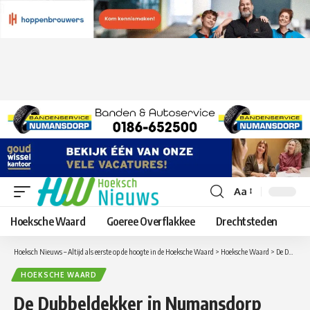
Aa
Lettergrootte
aanpassen
Hoeksche Waard
Goeree Overflakkee
Drechtsteden
Hoeksch Nieuws – Altijd als eerste op de hoogte in de Hoeksche Waard
>
Hoeksche Waard
>
De Dubbeldekker in Numansdorp opnieuw SCHOOL op SEEF
HOEKSCHE WAARD
De Dubbeldekker in Numansdorp