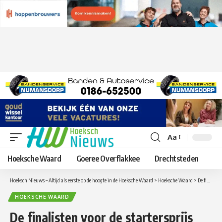
Aa
Lettergrootte
aanpassen
Hoeksche Waard
Goeree Overflakkee
Drechtsteden
Hoeksch Nieuws – Altijd als eerste op de hoogte in de Hoeksche Waard
>
Hoeksche Waard
>
De finalisten voor de startersprijs Hoeksche Waard zijn bekend
HOEKSCHE WAARD
De finalisten voor de startersprijs