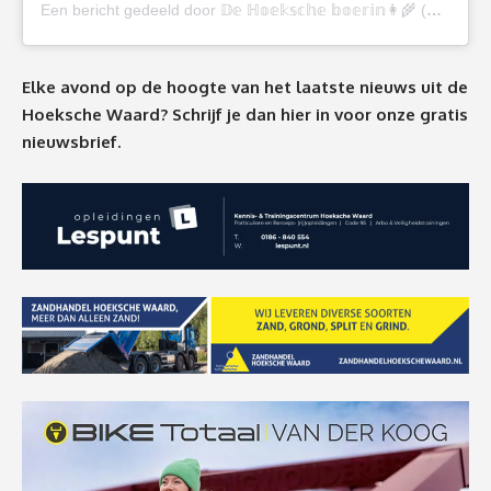
Een bericht gedeeld door 𝔻𝕖 ℍ𝕠𝕖𝕜𝕤𝕔𝕙𝕖 𝕓𝕠𝕖𝕣𝕚𝕟👩‍🌾 (@de_hoeksche_boerin)
Elke avond op de hoogte van het laatste nieuws uit de
Hoeksche Waard? Schrijf je dan
hier
in voor onze gratis
nieuwsbrief.