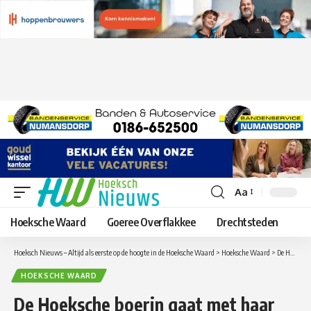
Aa
Lettergrootte
aanpassen
Hoeksche Waard
Goeree Overflakkee
Drechtsteden
Hoeksch Nieuws – Altijd als eerste op de hoogte in de Hoeksche Waard
>
Hoeksche Waard
>
De Hoeksche boerin gaat met haar gastblogs op Hoeksche Waard Nieuws álles vertellen over het boerenleven
HOEKSCHE WAARD
De Hoeksche boerin gaat met haar