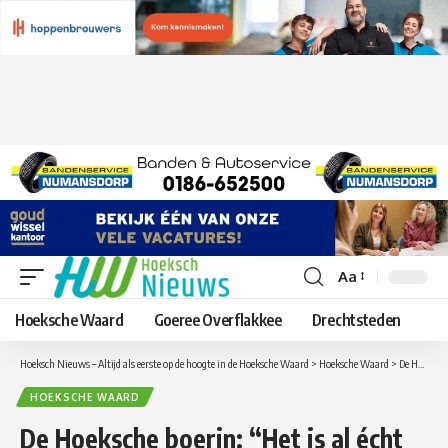
Aa
Lettergrootte
aanpassen
Hoeksche Waard
Goeree Overflakkee
Drechtsteden
Hoeksch Nieuws – Altijd als eerste op de hoogte in de Hoeksche Waard
>
Hoeksche Waard
>
De Hoeksche boerin: “Het is al écht herfst”.
HOEKSCHE WAARD
De Hoeksche boerin: “Het is al écht