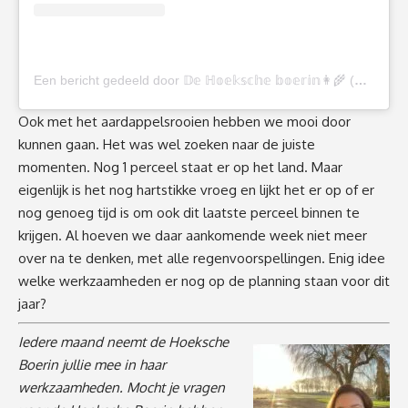
Een bericht gedeeld door 𝔻𝕖 ℍ𝕠𝕖𝕜𝕤𝕔𝕙𝕖 𝕓𝕠𝕖𝕣𝕚𝕟👩‍🌾 (@de_hoeksche_boerin)
Ook met het aardappelsrooien hebben we mooi door
kunnen gaan. Het was wel zoeken naar de juiste
momenten. Nog 1 perceel staat er op het land. Maar
eigenlijk is het nog hartstikke vroeg en lijkt het er op of er
nog genoeg tijd is om ook dit laatste perceel binnen te
krijgen. Al hoeven we daar aankomende week niet meer
over na te denken, met alle regenvoorspellingen. Enig idee
welke werkzaamheden er nog op de planning staan voor dit
jaar?
Iedere maand neemt de Hoeksche
Boerin jullie mee in haar
werkzaamheden. Mocht je vragen