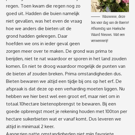
regen. Toen kwam die regen nog zo
goed uit. Hadden die buien namelijk
Wauwww, deze
niet gevallen, was het even de vraag
bos voor dag van de Boerin!
hoe we anders die bieten uit de
Afkomstig van Hoeksche
Waard Nieuws. Wat een
grond hadden gekregen. Daar
verwennerij!
hoefden we ons in ieder geval geen
zorgen meer over te maken. De grond was prima te
berijden, niet te nat waardoor er sporen in het land zouden
komen. En niet te droog waardoor mogelijk de punten van
de bieten af zouden breken. Prima omstandigheden dus.
Bieten bewaren we altijd een tijdje bij ons op het erf. De
afspraak is dat deze op een verharding moeten liggen. Nu
hebben we hier best wel een groot erf, maar niet om in
totaal 10hectare bietenopbrengst te bewaren. Bij een
goede opbrengst moet je rekening houden met 100ton per
hectare suikerbieten wat er vanaf komt. Dus leveren we
altijd in minimaal 2 keer.
Aangezien natte omstandigheden niet mijn favoriete