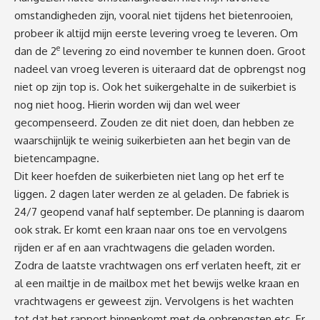
omstandigheden zijn, vooral niet tijdens het bietenrooien,
probeer ik altijd mijn eerste levering vroeg te leveren. Om
e
dan de 2
levering zo eind november te kunnen doen. Groot
nadeel van vroeg leveren is uiteraard dat de opbrengst nog
niet op zijn top is. Ook het suikergehalte in de suikerbiet is
nog niet hoog. Hierin worden wij dan wel weer
gecompenseerd. Zouden ze dit niet doen, dan hebben ze
waarschijnlijk te weinig suikerbieten aan het begin van de
bietencampagne.
Dit keer hoefden de suikerbieten niet lang op het erf te
liggen. 2 dagen later werden ze al geladen. De fabriek is
24/7 geopend vanaf half september. De planning is daarom
ook strak. Er komt een kraan naar ons toe en vervolgens
rijden er af en aan vrachtwagens die geladen worden.
Zodra de laatste vrachtwagen ons erf verlaten heeft, zit er
al een mailtje in de mailbox met het bewijs welke kraan en
vrachtwagens er geweest zijn. Vervolgens is het wachten
tot dat het rapport binnenkomt met de opbrengsten etc. Er