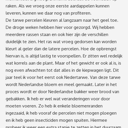
raken. Als we vroeg onze eerste aardappelen kunnen
leveren, kunnen we daar nog van profiteren.
De tarwe percelen kleuren al langzaam naar het geel toe.
De droge weken hebben hier voor gezorgd. Wij hebben
meerdere rassen staan en ook hier zijn de verschillen
duidelijk te zien. Het ras wat vroeg gedorsen kan worden
kleurt al geler dan de latere percelen. Hoe de opbrengst
hiervan is, is altijd lastig te voorspellen. Er zitten wel redelijk
wat korrels aan de plant. Maar of het gewicht er ook al is, is
nog even afwachten tot dat alles in de kiepwagen ligt. Dit
jaar teel ik voor het eerst ook Nedertarwe. Van deze tarwe
wordt Nederlandse bloem en meel gemaakt. Later in het
proces wordt er door Nederlandse bakker weer brood van
gebakken. Ik heb er wel wat veranderingen voor door
moeten voeren. Zo heb ik enkele bloemenranden
ingezaaid, ik heb vooraf de percelen niet mogen ploegen
en ik heb geen insecticiden mogen spuiten. Hiermee
probeer ik weer een extra stapje te zetten in het duurzaam