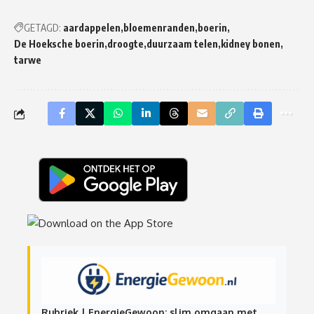
GETAGD:
aardappelen
bloemenranden
boerin
De Hoeksche boerin
droogte
duurzaam telen
kidney bonen
tarwe
Rubriek | EnergieGewoon: slim omgaan met