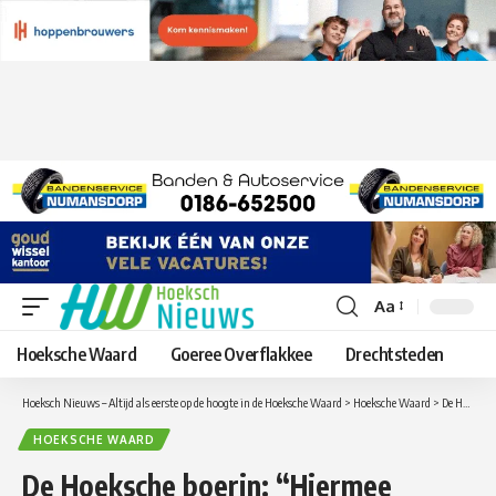
Aa
Lettergrootte
aanpassen
Hoeksche Waard
Goeree Overflakkee
Drechtsteden
Hoeksch Nieuws – Altijd als eerste op de hoogte in de Hoeksche Waard
>
Hoeksche Waard
>
De Hoeksche boerin: “Hiermee probeer ik weer een extra stapje te zetten in het duurzaam telen van tarwe”.
HOEKSCHE WAARD
De Hoeksche boerin: “Hiermee