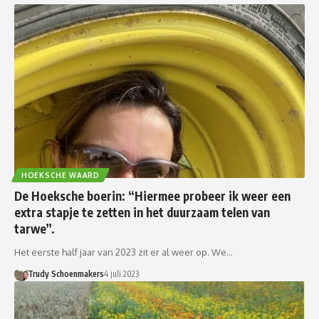
HOEKSCHE WAARD
De Hoeksche boerin: “Hiermee probeer ik weer een
extra stapje te zetten in het duurzaam telen van
tarwe”.
Het eerste half jaar van 2023 zit er al weer op. We…
Trudy Schoenmakers
4 juli 2023