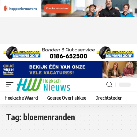
Hoeksche Waard
Goeree Overflakkee
Drechtsteden
Tag:
bloemenranden