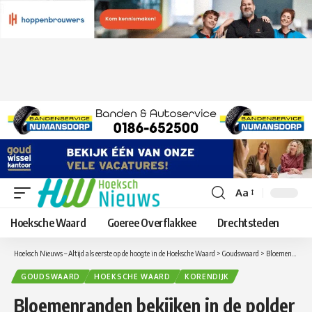
Aa
Lettergrootte
aanpassen
Hoeksche Waard
Goeree Overflakkee
Drechtsteden
Hoeksch Nieuws – Altijd als eerste op de hoogte in de Hoeksche Waard
>
Goudswaard
>
Bloemenranden bekijken in de polder van Goudswaard
GOUDSWAARD
HOEKSCHE WAARD
KORENDIJK
Bloemenranden bekijken in de polder