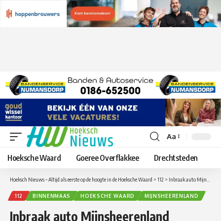
Aa
Lettergrootte
aanpassen
Hoeksche Waard
Goeree Overflakkee
Drechtsteden
Hoeksch Nieuws – Altijd als eerste op de hoogte in de Hoeksche Waard
>
112
>
Inbraak auto Mijnsheerenland getuigen gezocht
112
BINNENMAAS
HOEKSCHE WAARD
MIJNSHEERENLAND
Inbraak auto Mijnsheerenland