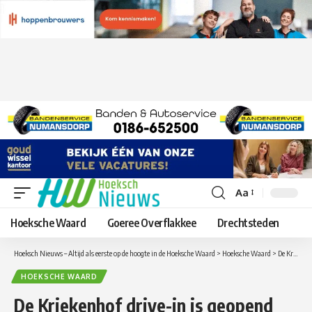
Aa
Lettergrootte
aanpassen
Hoeksche Waard
Goeree Overflakkee
Drechtsteden
Hoeksch Nieuws – Altijd als eerste op de hoogte in de Hoeksche Waard
>
Hoeksche Waard
>
De Kriekenhof drive-in is geopend
HOEKSCHE WAARD
De Kriekenhof drive-in is geopend