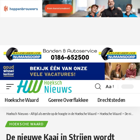
Aa
Lettergrootte
aanpassen
Hoeksche Waard
Goeree Overflakkee
Drechtsteden
Hoeksch Nieuws – Altijd als eerste op de hoogte in de Hoeksche Waard
>
Hoeksche Waard
>
De nieuwe Kaai in Strijen wordt steeds mooier!
HOEKSCHE WAARD
De nieuwe Kaai in Strijen wordt