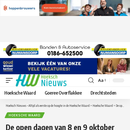
Aa
Lettergrootte
aanpassen
Hoeksche Waard
Goeree Overflakkee
Drechtsteden
Hoeksch Nieuws – Altijd als eerste op de hoogte in de Hoeksche Waard
>
Hoeksche Waard
>
De open dagen van 8 en 9 oktober op Fort Buitensluis in Numansdorp zijn helaas afgelast
HOEKSCHE WAARD
De open dagen van 8 en 9 oktober