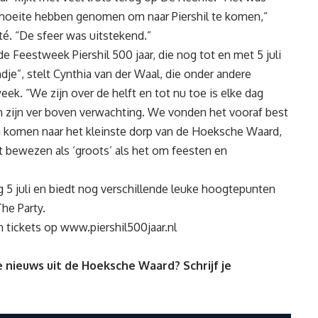
moeite hebben genomen om naar Piershil te komen,”
té. “De sfeer was uitstekend.”
e Feestweek Piershil 500 jaar, die nog tot en met 5 juli
je”, stelt Cynthia van der Waal, die onder andere
eek. “We zijn over de helft en tot nu toe is elke dag
 zijn ver boven verwachting. We vonden het vooraf best
n komen naar het kleinste dorp van de Hoeksche Waard,
t bewezen als ‘groots’ als het om feesten en
 5 juli en biedt nog verschillende leuke hoogtepunten
he Party.
n tickets op
www.piershil500jaar.nl
 nieuws uit de Hoeksche Waard? Schrijf je