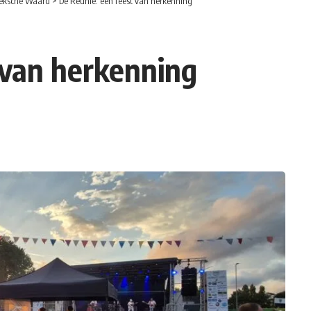
eksche Waard
>
De Reünie: een feest van herkenning
 van herkenning