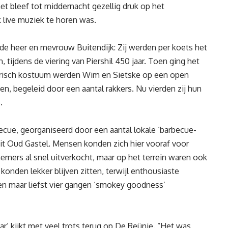
et bleef tot middernacht gezellig druk op het
 live muziek te horen was.
 de heer en mevrouw Buitendijk: Zij werden per koets het
n, tijdens de viering van Piershil 450 jaar. Toen ging het
torisch kostuum werden Wim en Sietske op een open
, begeleid door een aantal rakkers. Nu vierden zij hun
.
ue, georganiseerd door een aantal lokale ‘barbecue-
t Oud Gastel. Mensen konden zich hier vooraf voor
emers al snel uitverkocht, maar op het terrein waren ook
onden lekker blijven zitten, terwijl enthousiaste
en maar liefst vier gangen ‘smokey goodness’
ar’ kijkt met veel trots terug op De Reünie. “Het was