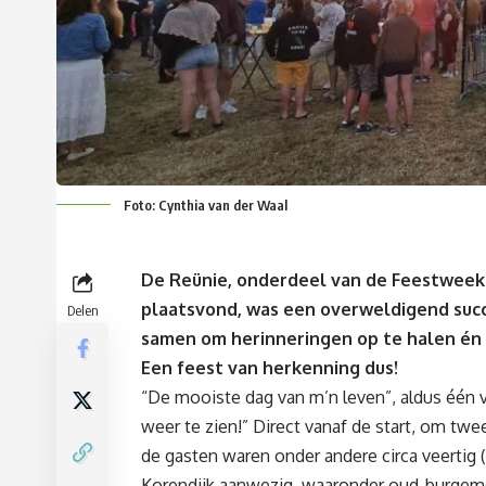
Foto: Cynthia van der Waal
De Reünie, onderdeel van de Feestweek 
plaatsvond, was een overweldigend suc
Delen
samen om herinneringen op te halen én o
Een feest van herkenning dus!
“De mooiste dag van m’n leven”, aldus één 
weer te zien!” Direct vanaf de start, om twe
de gasten waren onder andere circa veerti
Korendijk aanwezig, waaronder oud-burgeme