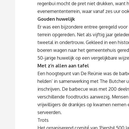
regenbui mocht de pret niet drukken, want h
evenemententerrein, waar vanaf zes uur ook
Gouden huwelijk
Er was een bijzondere entree geregeld voor
terrein opgereden. Net als vijftig jaar gelede
tweetal in ondertrouw. Gekleed in een his
boeren wagen naar het gemeentehuis gereden
50-jarige huwelijk op een vergelijkbare wijze
Met z’n allen aan tafel
Een hoogtepunt van De Reünie was de barbec
helden’ in samenwerking met The Butcher ui
inschrijven. De barbecue was met 200 deeln
verschillende foodtrucks aanwezig. Mensen k
vrijwilligers de drankjes op kwamen nemen 
serveerden.
Trots
Het organiserend comité van ‘Piershil 500 Ja