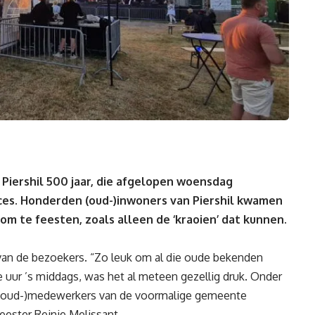
Piershil 500 jaar, die afgelopen woensdag
ces. Honderden (oud-)inwoners van Piershil kwamen
m te feesten, zoals alleen de ‘kraoien’ dat kunnen.
van de bezoekers. “Zo leuk om al die oude bekenden
e uur ’s middags, was het al meteen gezellig druk. Onder
g (oud-)medewerkers van de voormalige gemeente
ester Reinie Melissant.