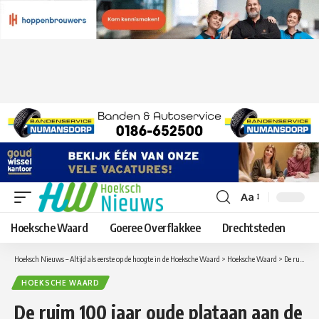
Aa
Lettergrootte
aanpassen
Hoeksche Waard
Goeree Overflakkee
Drechtsteden
Hoeksch Nieuws – Altijd als eerste op de hoogte in de Hoeksche Waard
>
Hoeksche Waard
>
De ruim 100 jaar oude plataan aan de Oude Havenweg in Strijen is nieuw leven ingeblazen.
HOEKSCHE WAARD
De ruim 100 jaar oude plataan aan de