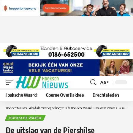
Aa
Lettergrootte
aanpassen
Hoeksche Waard
Goeree Overflakkee
Drechtsteden
Hoeksch Nieuws – Altijd als eerste op de hoogte in de Hoeksche Waard
>
Hoeksche Waard
>
De uitslag van de Piershilse Huiskamerkwis is bekend
HOEKSCHE WAARD
De uitslag van de Piershilse