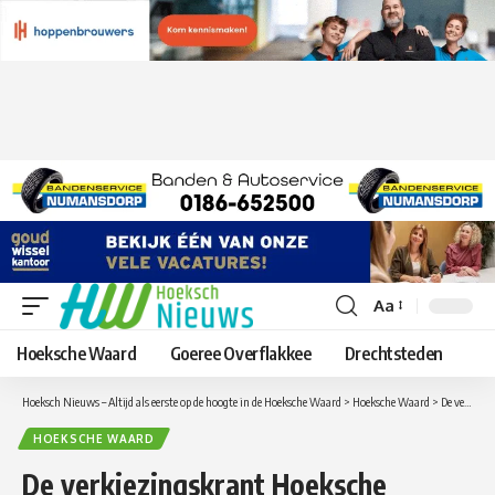
Aa
Lettergrootte
aanpassen
Hoeksche Waard
Goeree Overflakkee
Drechtsteden
Hoeksch Nieuws – Altijd als eerste op de hoogte in de Hoeksche Waard
>
Hoeksche Waard
>
De verkiezingskrant Hoeksche Waard is uit en is hier te bekijken
HOEKSCHE WAARD
De verkiezingskrant Hoeksche