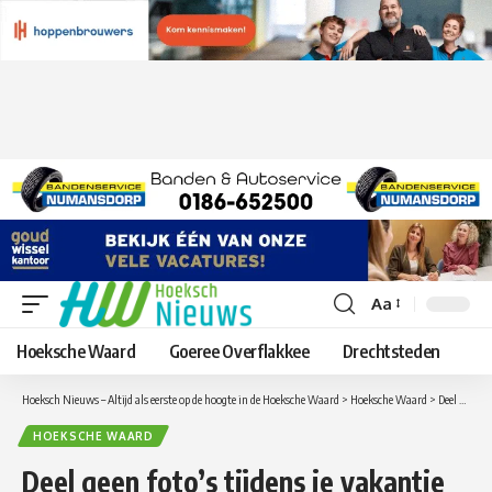
Aa
Lettergrootte
aanpassen
Hoeksche Waard
Goeree Overflakkee
Drechtsteden
Hoeksch Nieuws – Altijd als eerste op de hoogte in de Hoeksche Waard
>
Hoeksche Waard
>
Deel geen foto’s tijdens je vakantie op social media, inbrekers zitten ook op social media
HOEKSCHE WAARD
Deel geen foto’s tijdens je vakantie