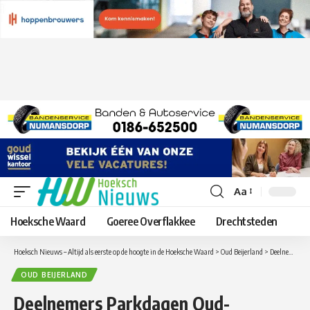
Aa
Lettergrootte
aanpassen
Hoeksche Waard
Goeree Overflakkee
Drechtsteden
Hoeksch Nieuws – Altijd als eerste op de hoogte in de Hoeksche Waard
>
Oud Beijerland
>
Deelnemers Parkdagen Oud-Beijerland gezocht
OUD BEIJERLAND
Deelnemers Parkdagen Oud-