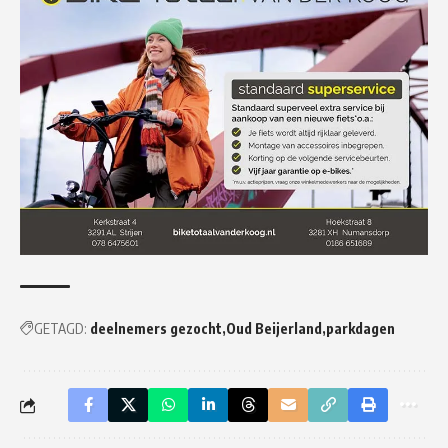
GETAGD:
deelnemers gezocht
Oud Beijerland
parkdagen