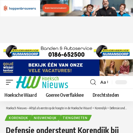
Aa
Lettergrootte
aanpassen
Hoeksche Waard
Goeree Overflakkee
Drechtsteden
Hoeksch Nieuws – Altijd als eerste op de hoogte in de Hoeksche Waard
>
Korendijk
>
Defensie ondersteunt Korendijk bij calamiteiten Tiengemeten
KORENDIJK
NIEUWENDIJK
TIENGEMETEN
Defensie ondersteunt Korendijk bij