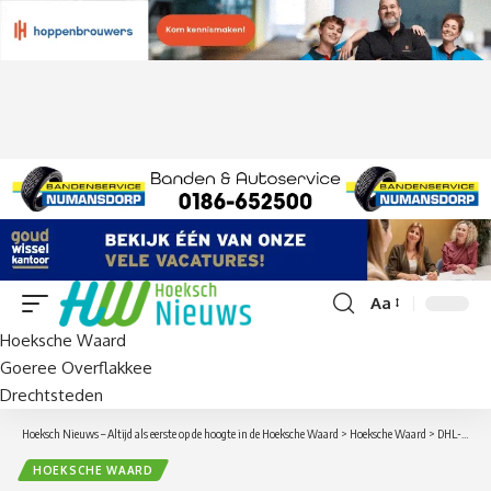
Aa
Lettergrootte
Hoeksche Waard
aanpassen
Goeree Overflakkee
Drechtsteden
Hoeksch Nieuws – Altijd als eerste op de hoogte in de Hoeksche Waard
>
Hoeksche Waard
>
DHL-busje te water in Oud-Beijerland, pakketjes mogelijk vertraagd
HOEKSCHE WAARD