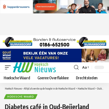
Aa
Lettergrootte
aanpassen
Hoeksche Waard
Goeree Overflakkee
Drechtsteden
Hoeksch Nieuws – Altijd als eerste op de hoogte in de Hoeksche Waard
>
Hoeksche Waard
>
Diabetes café in Oud-Beijerland
HOEKSCHE WAARD
Diabetes café in Oud-Beijerland