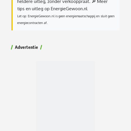
heldere uitleg, zonder verkooppraat.
🔎 Meer
tips en uitleg op EnergieGewoon.nl
Let op: EnergieGewoon.nl is geen energiemaatschappij en sluit geen
energiecontracten af.
Advertentie