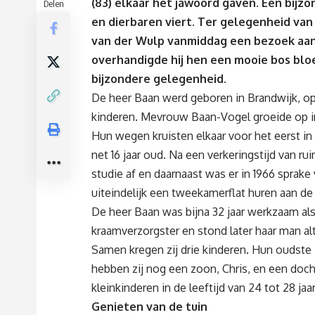
(83) elkaar het jawoord gaven. Een bijzo
Delen
en dierbaren viert. Ter gelegenheid va
van der Wulp vanmiddag een bezoek aa
overhandigde hij hen een mooie bos blo
bijzondere gelegenheid.
De heer Baan werd geboren in Brandwijk, op 
kinderen. Mevrouw Baan-Vogel groeide op in
Hun wegen kruisten elkaar voor het eerst in
net 16 jaar oud. Na een verkeringstijd van r
studie af en daarnaast was er in 1966 sprak
uiteindelijk een tweekamerflat huren aan de
De heer Baan was bijna 32 jaar werkzaam als
kraamverzorgster en stond later haar man altij
Samen kregen zij drie kinderen. Hun oudste 
hebben zij nog een zoon, Chris, en een docht
kleinkinderen in de leeftijd van 24 tot 28 jaar
Genieten van de tuin