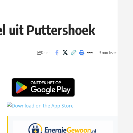
l uit Puttershoek
3 min lezen
Delen