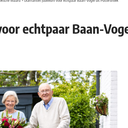
eksche Waard
>
Diamanten jubileum voor echtpaar Baan-Vogel uit Puttershoek
oor echtpaar Baan-Voge