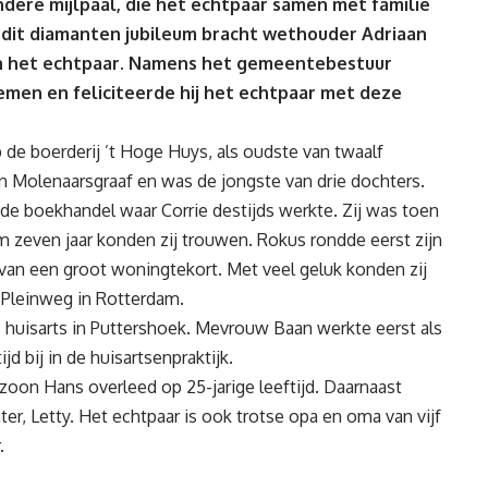
ndere mijlpaal, die het echtpaar samen met familie
n dit diamanten jubileum bracht wethouder Adriaan
n het echtpaar. Namens het gemeentebestuur
emen en feliciteerde hij het echtpaar met deze
de boerderij ’t Hoge Huys, als oudste van twaalf
 Molenaarsgraaf en was de jongste van drie dochters.
 de boekhandel waar Corrie destijds werkte. Zij was toen
uim zeven jaar konden zij trouwen. Rokus rondde eerst zijn
e van een groot woningtekort. Met veel geluk konden zij
 Pleinweg in Rotterdam.
 huisarts in Puttershoek. Mevrouw Baan werkte eerst als
d bij in de huisartsenpraktijk.
zoon Hans overleed op 25-jarige leeftijd. Daarnaast
er, Letty. Het echtpaar is ook trotse opa en oma van vijf
.