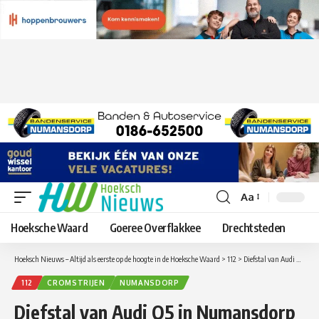
Aa
Lettergrootte
aanpassen
Hoeksche Waard
Goeree Overflakkee
Drechtsteden
Hoeksch Nieuws – Altijd als eerste op de hoogte in de Hoeksche Waard
>
112
>
Diefstal van Audi Q5 in Numansdorp
112
CROMSTRIJEN
NUMANSDORP
Diefstal van Audi Q5 in Numansdorp