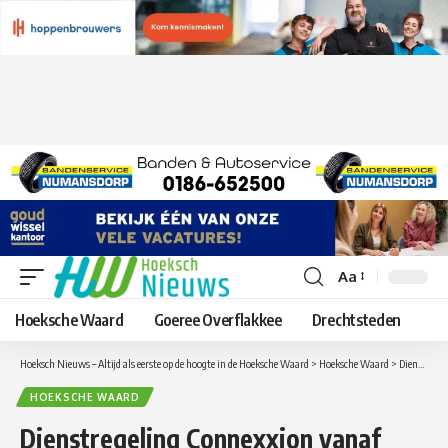
Aa
Lettergrootte
aanpassen
Hoeksche Waard
Goeree Overflakkee
Drechtsteden
Hoeksch Nieuws – Altijd als eerste op de hoogte in de Hoeksche Waard
>
Hoeksche Waard
>
Dienstregeling Connexxion vanaf donderdag 19 maart aangepast
HOEKSCHE WAARD
Dienstregeling Connexxion vanaf