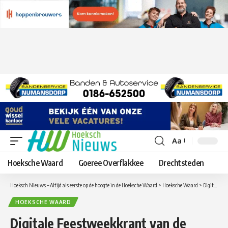
Aa
Lettergrootte
aanpassen
Hoeksche Waard
Goeree Overflakkee
Drechtsteden
Hoeksch Nieuws – Altijd als eerste op de hoogte in de Hoeksche Waard
>
Hoeksche Waard
>
Digitale Feestweekkrant van de Feestweek in ‘s-Gravendeel
HOEKSCHE WAARD
Digitale Feestweekkrant van de